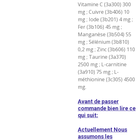
Vitamine C (3a300) 300
mg ; Cuivre (3b406) 10
mg ; Iode (3b201) 4 mg ;
Fer (3b106) 45 mg ;
Manganèse (3b504) 55
mg ; Sélénium (3b810)
0,2 mg ; Zinc (3b606) 110
mg ; Taurine (3a370)
2500 mg ; L-carnitine
(3a910) 75 mg ; L-
méthionine (3c305) 4500
mg.
Avant de passer
commande bien lire ce
qui suit:
Actuellement Nous
assumons les