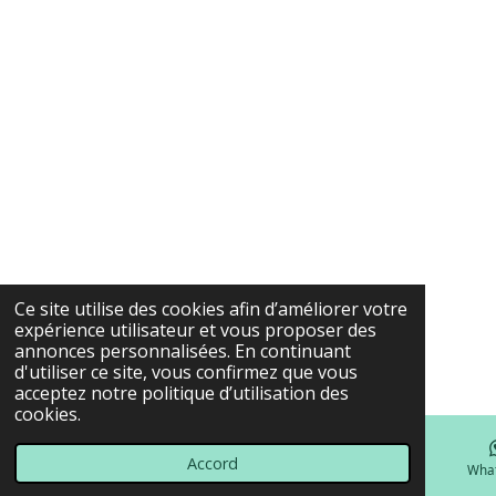
Ce site utilise des cookies afin d’améliorer votre
expérience utilisateur et vous proposer des
annonces personnalisées. En continuant
d'utiliser ce site, vous confirmez que vous
acceptez notre politique d’utilisation des
cookies.
Accord
E-mail
Téléphone
Carte
Facebook
Wha