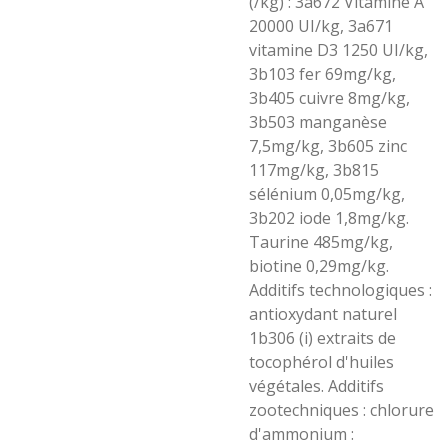
(/kg) : 3a672 Vitamine A
20000 UI/kg, 3a671
vitamine D3 1250 UI/kg,
3b103 fer 69mg/kg,
3b405 cuivre 8mg/kg,
3b503 manganèse
7,5mg/kg, 3b605 zinc
117mg/kg, 3b815
sélénium 0,05mg/kg,
3b202 iode 1,8mg/kg.
Taurine 485mg/kg,
biotine 0,29mg/kg.
Additifs technologiques :
antioxydant naturel
1b306 (i) extraits de
tocophérol d'huiles
végétales. Additifs
zootechniques : chlorure
d'ammonium :