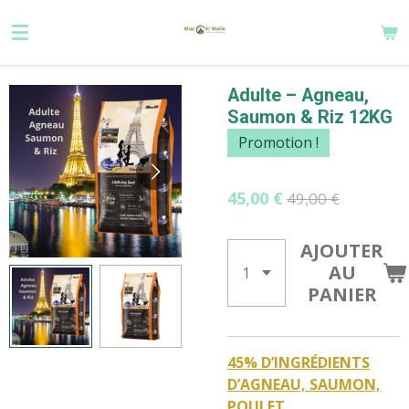
Passer
au
contenu
principal
Adulte – Agneau,
Saumon & Riz 12KG
Promotion !
45,00 €
49,00 €
AJOUTER
AU
PANIER
45% D’INGRÉDIENTS
D’AGNEAU, SAUMON,
POULET,