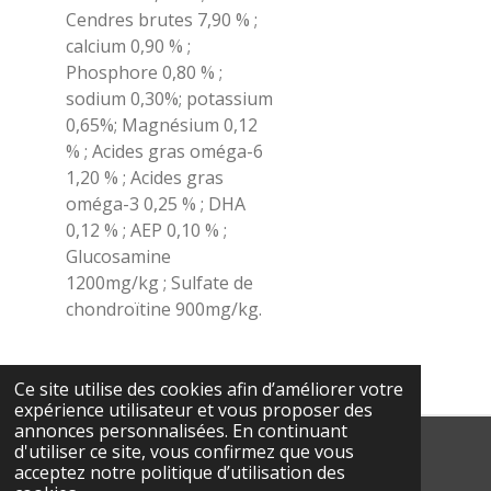
Cendres brutes 7,90 % ;
calcium 0,90 % ;
Phosphore 0,80 % ;
sodium 0,30%; potassium
0,65%; Magnésium 0,12
% ; Acides gras oméga-6
1,20 % ; Acides gras
oméga-3 0,25 % ; DHA
0,12 % ; AEP 0,10 % ;
Glucosamine
1200mg/kg ; Sulfate de
chondroïtine 900mg/kg.
Ce site utilise des cookies afin d’améliorer votre
expérience utilisateur et vous proposer des
annonces personnalisées. En continuant
d'utiliser ce site, vous confirmez que vous
© 2023 - 2026 MUZ Oh' MALIN
acceptez notre politique d’utilisation des