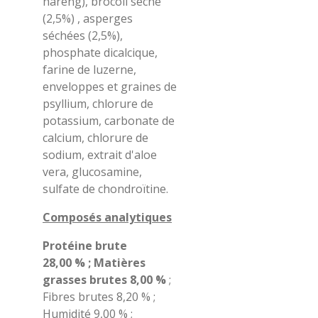
hareng), brocoli séché
(2,5%) , asperges
séchées (2,5%),
phosphate dicalcique,
farine de luzerne,
enveloppes et graines de
psyllium, chlorure de
potassium, carbonate de
calcium, chlorure de
sodium, extrait d'aloe
vera, glucosamine,
sulfate de chondroïtine.
Composés analytiques
Protéine brute
28,00 % ; Matières
grasses brutes 8,00 %
;
Fibres brutes 8,20 % ;
Humidité 9,00 % ;