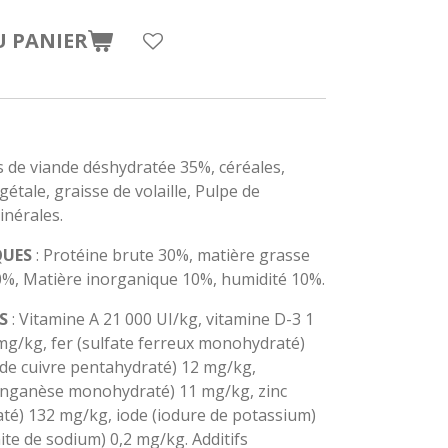
U PANIER
s de viande déshydratée 35%, céréales,
étale, graisse de volaille, Pulpe de
inérales.
QUES
: Protéine brute 30%, matière grasse
0%, Matière inorganique 10%, humidité 10%.
S
: Vitamine A 21 000 UI/kg, vitamine D-3 1
mg/kg, fer (sulfate ferreux monohydraté)
 de cuivre pentahydraté) 12 mg/kg,
nganèse monohydraté) 11 mg/kg, zinc
até) 132 mg/kg, iode (iodure de potassium)
ite de sodium) 0,2 mg/kg. Additifs