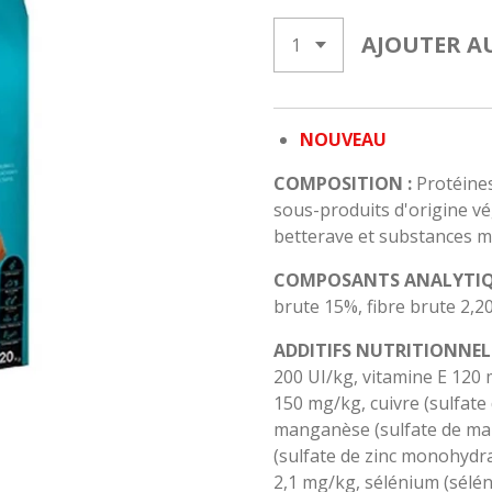
AJOUTER A
NOUVEAU
COMPOSITION
:
Protéine
sous-produits d'origine vég
betterave et substances m
COMPOSANTS ANALYTI
brute 15%, fibre brute 2,2
ADDITIFS NUTRITIONNEL
200 UI/kg, vitamine E 120 
150 mg/kg, cuivre (sulfate
manganèse (sulfate de ma
(sulfate de zinc monohydr
2,1 mg/kg, sélénium (sélén